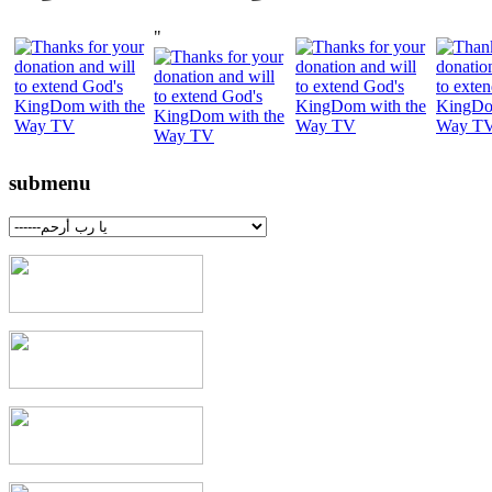
"
submenu