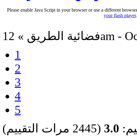
Please enable Java Script in your browser or use a different browse
your flash player
12am - Oct 3, 2
1
2
3
4
5
يم:
3.0
(2445 مرات التقييم)