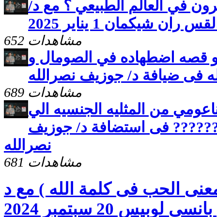
ون في العالم الطبيعي ؟ مع د/
ان شيكمان 1 يناير 2025
652 مشاهدات
 و قصه اضطهاده في الصومال و
له فى ضيافة د/ جوزيف نصرالله
689 مشاهدات
ناعومي من المثليه الجنسيه الي
???? فى استضافة د/ جوزيف
نصرالله
681 مشاهدات
عنى الحب فى كلمة الله ) مع د
بيس 20 سبتمبر 2024