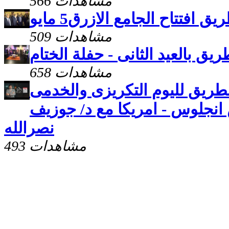
566 مشاهدات
ق افتتاح الجامع الازرق5 مايو
509 مشاهدات
ريق بالعيد الثانى - حفلة الختام
658 مشاهدات
لطريق لليوم التكريزى والخدمى
نجلوس - امريكا مع د/ جوزيف
نصرالله
493 مشاهدات