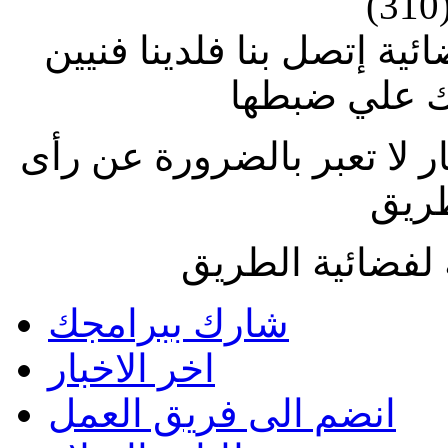
(310
ة إتصل بنا فلدينا فنيين
 علي ضبطها
ار لا تعبر بالضرورة عن رأى
طريق
لفضائية الطريق
شارك ببرامجك
اخر الاخبار
انضم الى فريق العمل