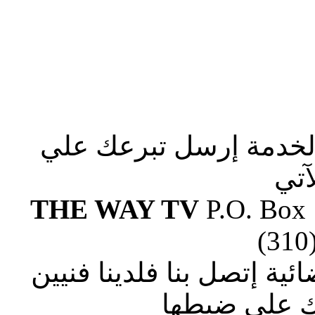
الخدمة إرسل تبرعك علي
آتي
THE WAY TV
P.O. Box
(310
ة إتصل بنا فلدينا فنيين
 علي ضبطها