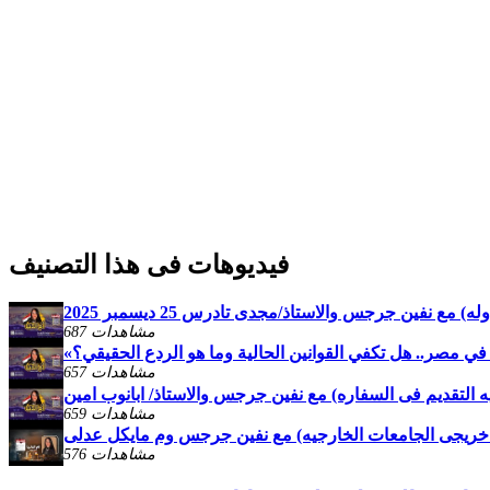
فيديوهات فى هذا التصنيف
) مع نفين جرجس والاستاذ/مجدى تادرس 25 ديسمبر 2025
687 مشاهدات
 في مصر.. هل تكفي القوانين الحالية وما هو الردع الحقيقي؟
657 مشاهدات
فيه التقديم فى السفاره) مع نفين جرجس والاستاذ/ ابانوب امين
659 مشاهدات
تقبل خريجى الجامعات الخارجيه) مع نفين جرجس وم مايكل عدلى
576 مشاهدات