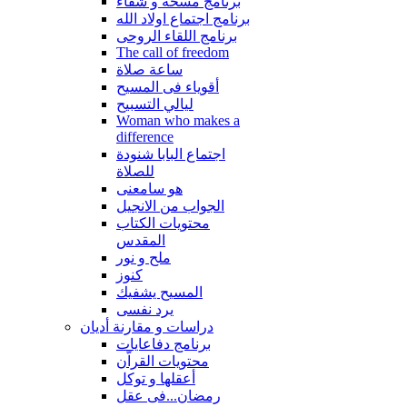
برنامج مسحة و شفاء
برنامج اجتماع اولاد الله
برنامج اللقاء الروحى
The call of freedom
ساعة صلاة
أقوياء فى المسيح
ليالي التسبيح
Woman who makes a
difference
اجتماع البابا شنودة
للصلاة
هو سامعنى
الجواب من الانجيل
محتويات الكتاب
المقدس
ملح و نور
كنوز
المسيح يشفيك
يرد نفسى
دراسات و مقارنة أديان
برنامج دفاعايات
محتويات القراّن
أعقلها و توكل
رمضان...فى عقل