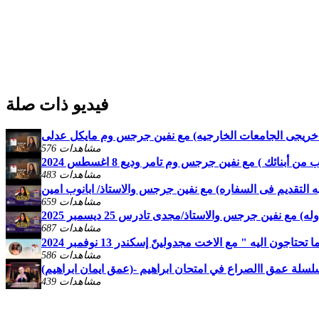
فيديو ذات صلة
تقبل خريجى الجامعات الخارجيه) مع نفين جرجس وم مايكل عدلى
576 مشاهدات
أبنائك ) مع نفين جرجس وم تامر وديع 8 اغسطس 2024
483 مشاهدات
فيه التقديم فى السفاره) مع نفين جرجس والاستاذ/ ابانوب امين
659 مشاهدات
) مع نفين جرجس والاستاذ/مجدى تادرس 25 ديسمبر 2025
687 مشاهدات
جون اليه " مع الاخت مجدولينً إسكندر 13 نوفمبر 2024
586 مشاهدات
439 مشاهدات