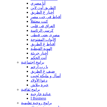
أنا مصري
الطريق أون لاين
أخبار عَ الطريق
أقباط فى حب مصر
كنت معتقلاً
العراق فى قلبى
كرسى الرئاسة
مصرى يعنى قبطى
الأبواب المفتوحة
أقباط عَ الطريق
الهوية القبطية
أخبار جريئة
أنت الحكم
برامج اجتماعية
يا رب أرحم
ضيف عَ الطريق
أسأل و مليكة يُجيب
دعوا الأولاد
خبرة ببلاش
برامج ثقافية
عيادة خارجية
I Business
برامج روحية تعليمية