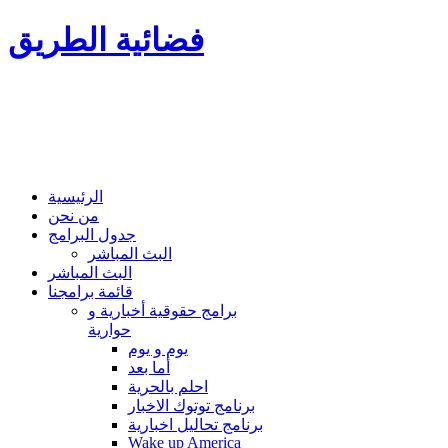
فضائية الطريق
الرئيسية
من نحن
جدول البرامج
البث المباشر
البث المباشر
قائمة برامجنا
برامج حقوقية أخبارية و
حوارية
يوم و يوم
أما بعد
احلم بالحرية
برنامج توتوك الاخبار
برنامج تحاليل اخبارية
Wake up America