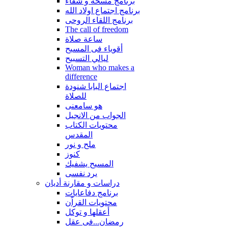
برنامج مسحة و شفاء
برنامج اجتماع اولاد الله
برنامج اللقاء الروحى
The call of freedom
ساعة صلاة
أقوياء فى المسيح
ليالي التسبيح
Woman who makes a
difference
اجتماع البابا شنودة
للصلاة
هو سامعنى
الجواب من الانجيل
محتويات الكتاب
المقدس
ملح و نور
كنوز
المسيح يشفيك
يرد نفسى
دراسات و مقارنة أديان
برنامج دفاعايات
محتويات القراّن
أعقلها و توكل
رمضان...فى عقل