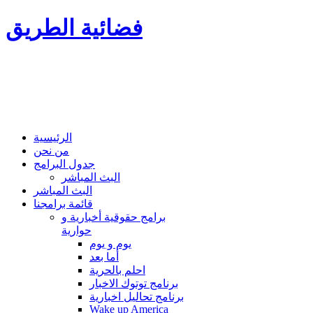
فضائية الطريق
الرئيسية
من نحن
جدول البرامج
البث المباشر
البث المباشر
قائمة برامجنا
برامج حقوقية أخبارية و
حوارية
يوم و يوم
أما بعد
احلم بالحرية
برنامج توتوك الاخبار
برنامج تحاليل اخبارية
Wake up America