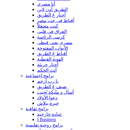
أنا مصري
الطريق أون لاين
أخبار عَ الطريق
أقباط فى حب مصر
كنت معتقلاً
العراق فى قلبى
كرسى الرئاسة
مصرى يعنى قبطى
الأبواب المفتوحة
أقباط عَ الطريق
الهوية القبطية
أخبار جريئة
أنت الحكم
برامج اجتماعية
يا رب أرحم
ضيف عَ الطريق
أسأل و مليكة يُجيب
دعوا الأولاد
خبرة ببلاش
برامج ثقافية
عيادة خارجية
I Business
برامج روحية تعليمية