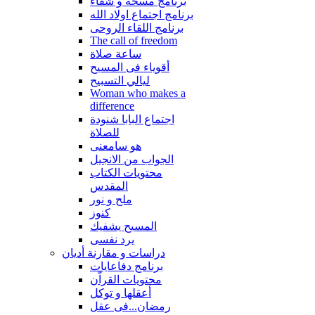
برنامج مسحة و شفاء
برنامج اجتماع اولاد الله
برنامج اللقاء الروحى
The call of freedom
ساعة صلاة
أقوياء فى المسيح
ليالي التسبيح
Woman who makes a
difference
اجتماع البابا شنودة
للصلاة
هو سامعنى
الجواب من الانجيل
محتويات الكتاب
المقدس
ملح و نور
كنوز
المسيح يشفيك
يرد نفسى
دراسات و مقارنة أديان
برنامج دفاعايات
محتويات القراّن
أعقلها و توكل
رمضان...فى عقل