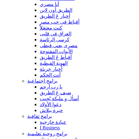
أنا مصري
الطريق أون لاين
أخبار عَ الطريق
أقباط فى حب مصر
كنت معتقلاً
العراق فى قلبى
كرسى الرئاسة
مصرى يعنى قبطى
الأبواب المفتوحة
أقباط عَ الطريق
الهوية القبطية
أخبار جريئة
أنت الحكم
برامج اجتماعية
يا رب أرحم
ضيف عَ الطريق
أسأل و مليكة يُجيب
دعوا الأولاد
خبرة ببلاش
برامج ثقافية
عيادة خارجية
I Business
برامج روحية تعليمية