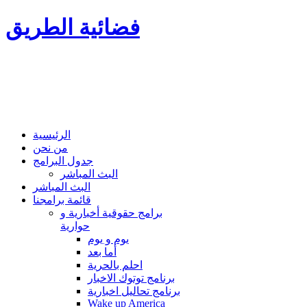
فضائية الطريق
الرئيسية
من نحن
جدول البرامج
البث المباشر
البث المباشر
قائمة برامجنا
برامج حقوقية أخبارية و
حوارية
يوم و يوم
أما بعد
احلم بالحرية
برنامج توتوك الاخبار
برنامج تحاليل اخبارية
Wake up America