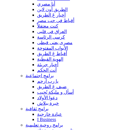
أنا مصري
الطريق أون لاين
أخبار عَ الطريق
أقباط فى حب مصر
كنت معتقلاً
العراق فى قلبى
كرسى الرئاسة
مصرى يعنى قبطى
الأبواب المفتوحة
أقباط عَ الطريق
الهوية القبطية
أخبار جريئة
أنت الحكم
برامج اجتماعية
يا رب أرحم
ضيف عَ الطريق
أسأل و مليكة يُجيب
دعوا الأولاد
خبرة ببلاش
برامج ثقافية
عيادة خارجية
I Business
برامج روحية تعليمية