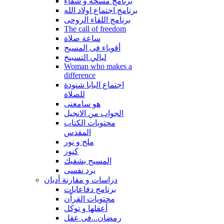
برنامج مسحة و شفاء
برنامج اجتماع اولاد الله
برنامج اللقاء الروحى
The call of freedom
ساعة صلاة
أقوياء فى المسيح
ليالي التسبيح
Woman who makes a
difference
اجتماع البابا شنودة
للصلاة
هو سامعنى
الجواب من الانجيل
محتويات الكتاب
المقدس
ملح و نور
كنوز
المسيح يشفيك
يرد نفسى
دراسات و مقارنة أديان
برنامج دفاعايات
محتويات القراّن
أعقلها و توكل
رمضان...فى عقل