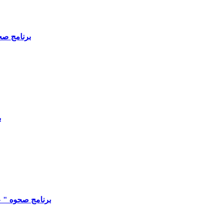
برنامج صحوه " تأمل من 
ب
برنامج صحوه " عام إلامتلاك عام 2026 " 