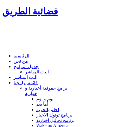
فضائية الطريق
الرئيسية
من نحن
جدول البرامج
البث المباشر
البث المباشر
قائمة برامجنا
برامج حقوقية أخبارية و
حوارية
يوم و يوم
أما بعد
احلم بالحرية
برنامج توتوك الاخبار
برنامج تحاليل اخبارية
Wake up America