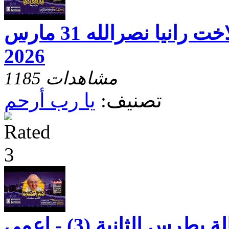
يارب ارحم مع الاخت رانيا نصرالله 31 مارس
2026
1185 مشاهدات
تصنيف:
يا رب أرحم
كنوز مخفيه رسالة بطرس الثانية (3) - اعمى