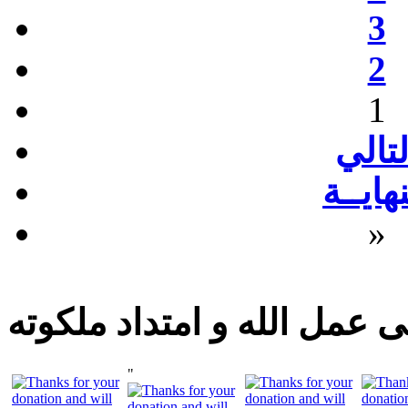
3
2
1
لتالي
نهايــة
»
 عمل الله و امتداد ملكوته
"