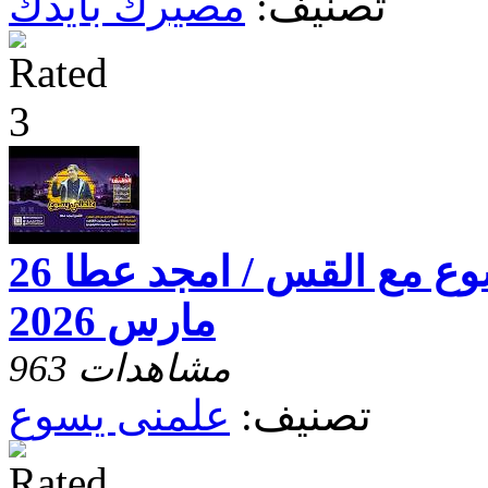
تصنيف:
مصيرك بايدك
برنامج علمنى يسوع مع القس / امجد عطا 26
مارس 2026
963 مشاهدات
تصنيف:
علمنى يسوع