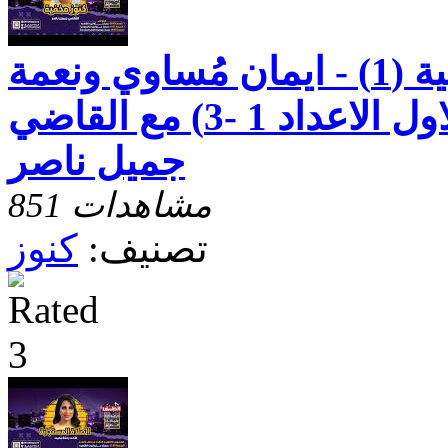
رسالة بطرس الثانية (1) - ايمان مُساوي ونعمة
الهيّة - الاصحاح الاول الاعداد 1 -3) مع القاضي
جميل ناصر
851 مشاهدات
تصنيف:
كنوز