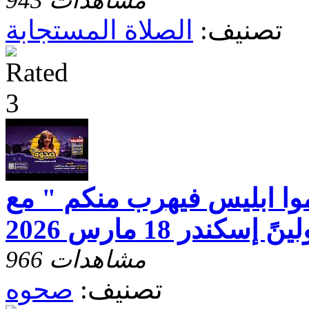
943 مشاهدات
تصنيف:
الصلاة المستجابة
وا ابليس فيهرب منكم " مع
كندر 18 مارس 2026
966 مشاهدات
تصنيف:
صحوه