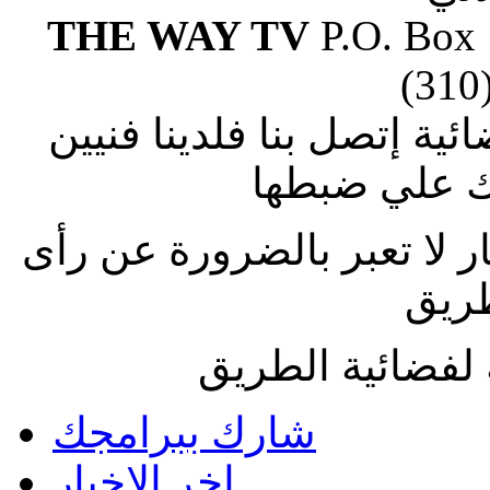
THE WAY TV
P.O. Box
(310
ة إتصل بنا فلدينا فنيين
 علي ضبطها
ار لا تعبر بالضرورة عن رأى
طريق
لفضائية الطريق
شارك ببرامجك
اخر الاخبار