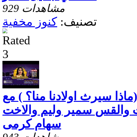
929 مشاهدات
تصنيف:
كنوز مخفية
ماذا سيرث اولادنا منا؟ ) مع
 والقس سمير وليم والاخت
سهام كرمى