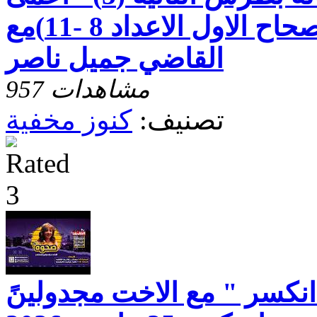
قصير البصر -الاصحاح الاول الاعداد 8 -11)مع
القاضي جميل ناصر
957 مشاهدات
تصنيف:
كنوز مخفية
انكسر " مع الاخت مجدولينً