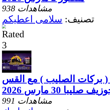
938 مشاهدات
تصنيف:
سلامى اعطيكم
( بركات الصليب ) مع القس
زيف صليبا 30 مارس 2026
991 مشاهدات