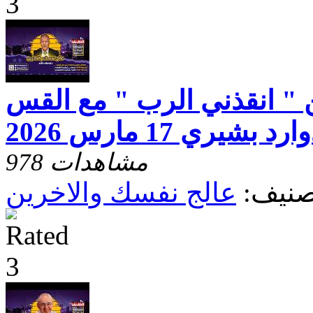
 " انقذني الرب " مع القس
يري 17 مارس 2026
978 مشاهدات
صنيف:
عالج نفسك والاخرين