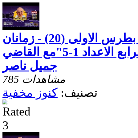
كنوز مخفيه"رسالة بطرس الاولى (20) - زمانان
وارادتان - الاصحاح الرابع الاعداد 1-5"مع القاضي
جميل ناصر
785 مشاهدات
تصنيف:
كنوز مخفية