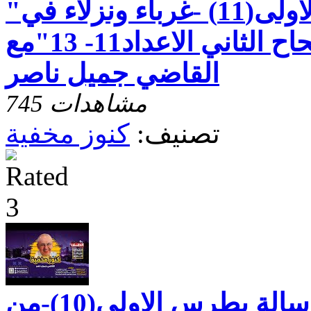
"رسالة بطرس الاولى(11) -غرباء ونزلاء في
سيرة حسنة - الاصحاح الثاني الاعداد11- 13"مع
القاضي جميل ناصر
745 مشاهدات
تصنيف:
كنوز مخفية
كنوز مخفية"رسالة بطرس الاولى(10)-من