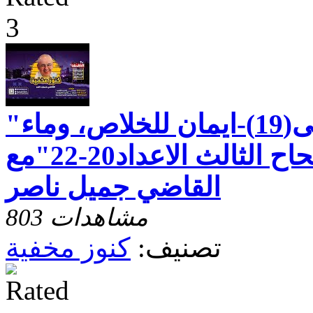
"رسالة بطرس الاولى(19)-ايمان للخلاص، وماء
للدينونة - الاصحاح الثالث الاعداد20-22"مع
القاضي جميل ناصر
803 مشاهدات
تصنيف:
كنوز مخفية