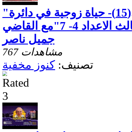
"رسالة بطرس الاولى(15)- حياة زوجية في دائرة
الرضا - الاصحاح الثالث الاعداد 4- 7"مع القاضي
جميل ناصر
767 مشاهدات
تصنيف:
كنوز مخفية