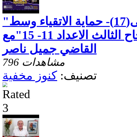
"رسالة بطرس الاولى(17)- حماية الاتقياء وسط
الضيق - الاصحاح الثالث الاعداد 11- 15"مع
القاضي جميل ناصر
796 مشاهدات
تصنيف:
كنوز مخفية