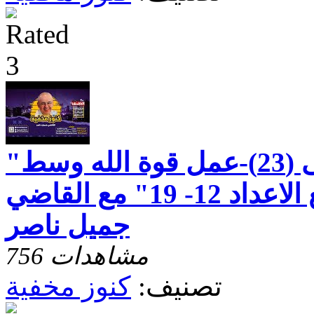
"رسالة بطرس الاولى (23)-عمل قوة الله وسط
الالام - الاصحاح الرابع الاعداد 12- 19" مع القاضي
جميل ناصر
756 مشاهدات
تصنيف:
كنوز مخفية