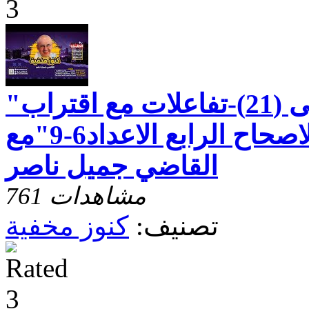
"رسالة بطرس الاولى (21)-تفاعلات مع اقتراب
نهاية الزمان-الاصحاح الرابع الاعداد6-9"مع
القاضي جميل ناصر
761 مشاهدات
تصنيف:
كنوز مخفية