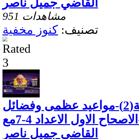
القاضي جميل ناصر
951 مشاهدات
تصنيف:
كنوز مخفية
رسالة بطرس الثانية(2)-مواعيد عظمى وفضائل
للحياة العملية-الاصحاح الاول الاعداد 4-7مع
القاضي جميل ناصر