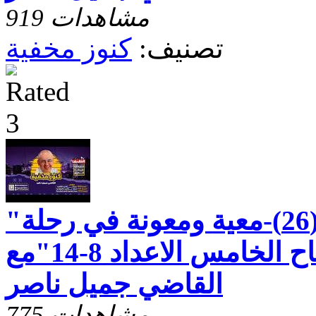
919 مشاهدات
تصنيف:
كنوز مخفية
"رسالة بطرس الاولى(26)-معية ومعونة في رحلة
الايمان - الاصحاح الخامس الاعداد 8-14"مع
القاضي جميل ناصر
775 مشاهدات