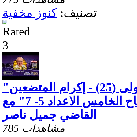
تصنيف:
كنوز مخفية
"رسالة بطرس الاولى (25) - إكرام المتضعين
ورعايتهم - الاصحاح الخامس الاعداد 5- 7" مع
القاضي جميل ناصر
785 مشاهدات