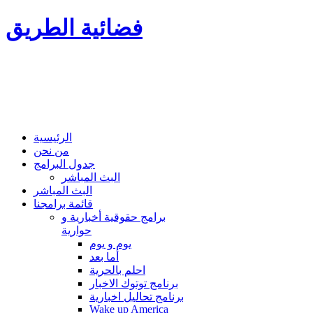
فضائية الطريق
الرئيسية
من نحن
جدول البرامج
البث المباشر
البث المباشر
قائمة برامجنا
برامج حقوقية أخبارية و
حوارية
يوم و يوم
أما بعد
احلم بالحرية
برنامج توتوك الاخبار
برنامج تحاليل اخبارية
Wake up America