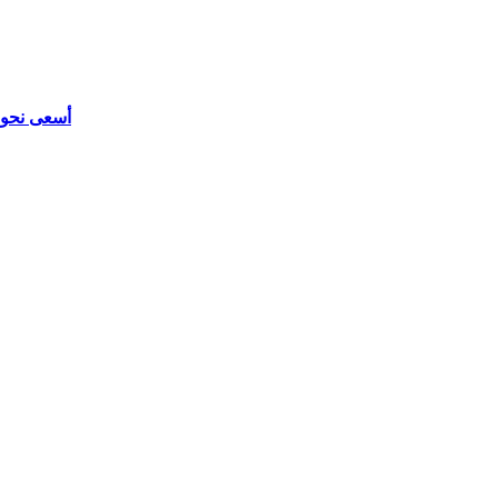
أسعى نحو الغرض - 23 أكتوبر - تقديم: را