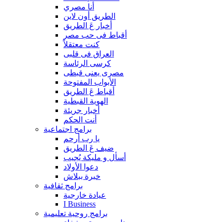
أنا مصري
الطريق أون لاين
أخبار عَ الطريق
أقباط فى حب مصر
كنت معتقلاً
العراق فى قلبى
كرسى الرئاسة
مصرى يعنى قبطى
الأبواب المفتوحة
أقباط عَ الطريق
الهوية القبطية
أخبار جريئة
أنت الحكم
برامج اجتماعية
يا رب أرحم
ضيف عَ الطريق
أسأل و مليكة يُجيب
دعوا الأولاد
خبرة ببلاش
برامج ثقافية
عيادة خارجية
I Business
برامج روحية تعليمية