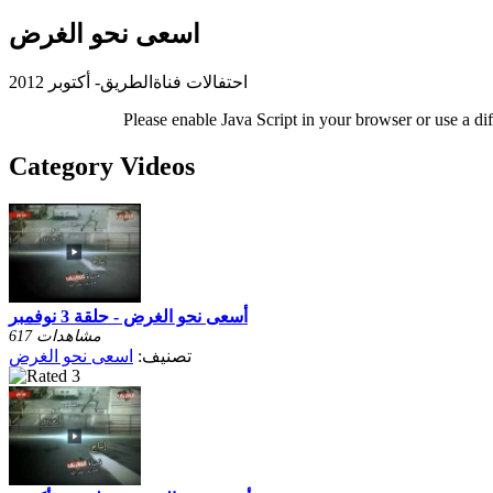
اسعى نحو الغرض
احتفالات فناةالطريق- أكتوبر 2012
Please enable Java Script in your browser or use a di
Category Videos
أسعى نحو الغرض - حلقة 3 نوفمبر
617 مشاهدات
تصنيف:
اسعى نحو الغرض