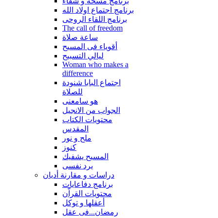
برنامج مسحة و شفاء
برنامج اجتماع اولاد الله
برنامج اللقاء الروحى
The call of freedom
ساعة صلاة
أقوياء فى المسيح
ليالي التسبيح
Woman who makes a
difference
اجتماع البابا شنودة
للصلاة
هو سامعنى
الجواب من الانجيل
محتويات الكتاب
المقدس
ملح و نور
كنوز
المسيح يشفيك
يرد نفسى
دراسات و مقارنة أديان
برنامج دفاعايات
محتويات القراّن
أعقلها و توكل
رمضان...فى عقل