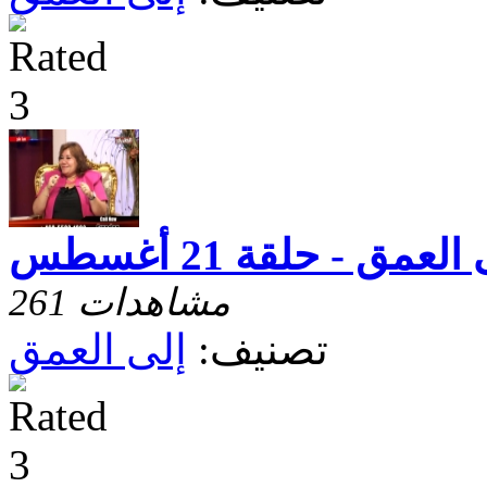
العمق - حلقة 21 أغسطس
261 مشاهدات
تصنيف:
إلى العمق