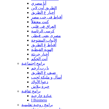
أنا مصري
الطريق أون لاين
أخبار عَ الطريق
أقباط فى حب مصر
كنت معتقلاً
العراق فى قلبى
كرسى الرئاسة
مصرى يعنى قبطى
الأبواب المفتوحة
أقباط عَ الطريق
الهوية القبطية
أخبار جريئة
أنت الحكم
برامج اجتماعية
يا رب أرحم
ضيف عَ الطريق
أسأل و مليكة يُجيب
دعوا الأولاد
خبرة ببلاش
برامج ثقافية
عيادة خارجية
I Business
برامج روحية تعليمية