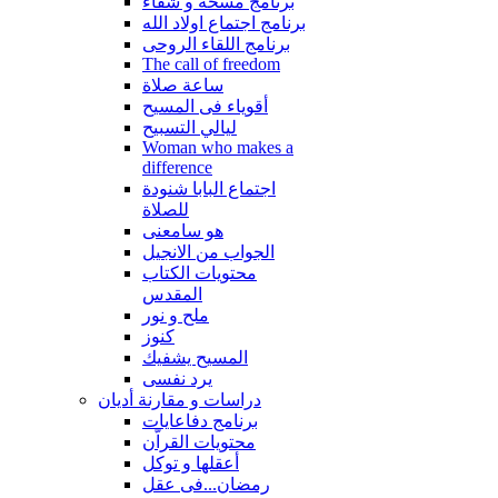
برنامج مسحة و شفاء
برنامج اجتماع اولاد الله
برنامج اللقاء الروحى
The call of freedom
ساعة صلاة
أقوياء فى المسيح
ليالي التسبيح
Woman who makes a
difference
اجتماع البابا شنودة
للصلاة
هو سامعنى
الجواب من الانجيل
محتويات الكتاب
المقدس
ملح و نور
كنوز
المسيح يشفيك
يرد نفسى
دراسات و مقارنة أديان
برنامج دفاعايات
محتويات القراّن
أعقلها و توكل
رمضان...فى عقل