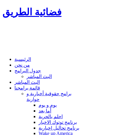
فضائية الطريق
الرئيسية
من نحن
جدول البرامج
البث المباشر
البث المباشر
قائمة برامجنا
برامج حقوقية أخبارية و
حوارية
يوم و يوم
أما بعد
احلم بالحرية
برنامج توتوك الاخبار
برنامج تحاليل اخبارية
Wake up America