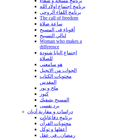
برنامج مسحة و شفاء
برنامج اجتماع اولاد الله
برنامج اللقاء الروحى
The call of freedom
ساعة صلاة
أقوياء فى المسيح
ليالي التسبيح
Woman who makes a
difference
اجتماع البابا شنودة
للصلاة
هو سامعنى
الجواب من الانجيل
محتويات الكتاب
المقدس
ملح و نور
كنوز
المسيح يشفيك
يرد نفسى
دراسات و مقارنة أديان
برنامج دفاعايات
محتويات القراّن
أعقلها و توكل
رمضان...فى عقل