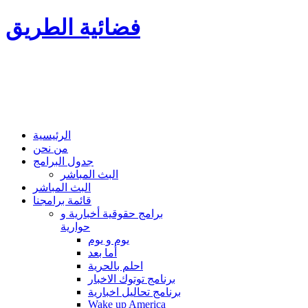
فضائية الطريق
الرئيسية
من نحن
جدول البرامج
البث المباشر
البث المباشر
قائمة برامجنا
برامج حقوقية أخبارية و
حوارية
يوم و يوم
أما بعد
احلم بالحرية
برنامج توتوك الاخبار
برنامج تحاليل اخبارية
Wake up America