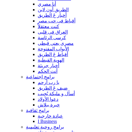
أنا مصري
الطريق أون لاين
أخبار عَ الطريق
أقباط فى حب مصر
كنت معتقلاً
العراق فى قلبى
كرسى الرئاسة
مصرى يعنى قبطى
الأبواب المفتوحة
أقباط عَ الطريق
الهوية القبطية
أخبار جريئة
أنت الحكم
برامج اجتماعية
يا رب أرحم
ضيف عَ الطريق
أسأل و مليكة يُجيب
دعوا الأولاد
خبرة ببلاش
برامج ثقافية
عيادة خارجية
I Business
برامج روحية تعليمية