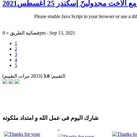
خت مجدولينً إسكندر 25 اغسطس2021
Please enable Java Script in your browser or use a di
فضائية الطريق » 9pm - Sep 13, 2021
1
2
3
4
5
التقييم:
3.0
(2833 مرات التقييم)
شارك اليوم فى عمل الله و امتداد ملكوته
"