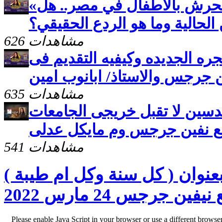
«أم الدنيا» يفتح ملف التحرش بالأطفال في مصر.. هل
الحالية وما هو الردع الحقيقي؟
626 مشاهدات
لهجره الجديده وكيفيه التقديم فى
ن جرجس والاستاذ/ ابانوب امين
635 مشاهدات
مهندسين لا تقبل خريجى الجامعات
مع نفين جرجس وم مايكل عدلى
541 مشاهدات
بعنوان ( كل سنة وكل ام طيبة )
نيفين جرجس 24 مارس 2022
Please enable Java Script in your browser or use a different browse