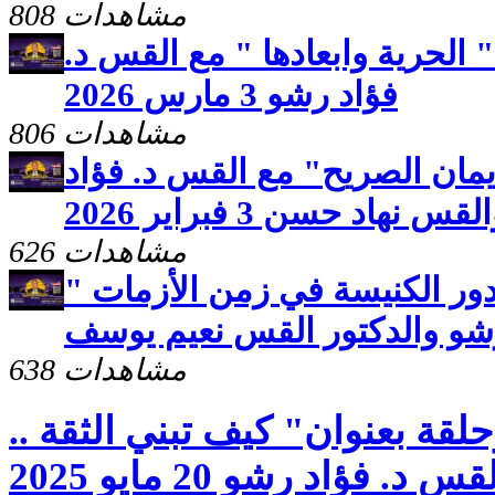
808 مشاهدات
الحرية وابعادها " مع القس د.
فؤاد رشو 3 مارس 2026
806 مشاهدات
يمان الصريح" مع القس د. فؤاد
 نهاد حسن 3 فبراير 2026
626 مشاهدات
ور الكنيسة في زمن الأزمات "
رشو والدكتور القس نعيم يوسف
638 مشاهدات
قة بعنوان" كيف تبني الثقة ..
 د. فؤاد رشو 20 مايو 2025