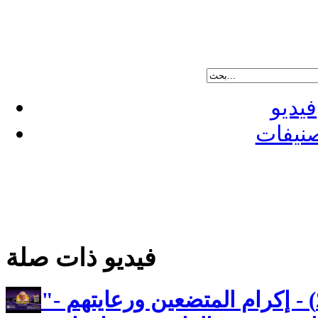
فيديو
نيفات
فيديو ذات صلة
"رسالة بطرس الاولى (25) - إكرام المتضعين ورعايتهم -