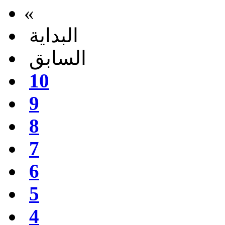
«
البداية
السابق
10
9
8
7
6
5
4