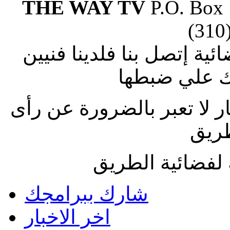
THE WAY TV
P.O. Box
(310
ة إتصل بنا فلدينا فنيين
 علي ضبطها
ار لا تعبر بالضرورة عن رأى
طريق
لفضائية الطريق
شارك ببرامجك
اخر الاخبار