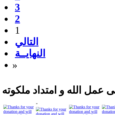
3
2
1
التالي
النهايــة
»
 عمل الله و امتداد ملكوته
"