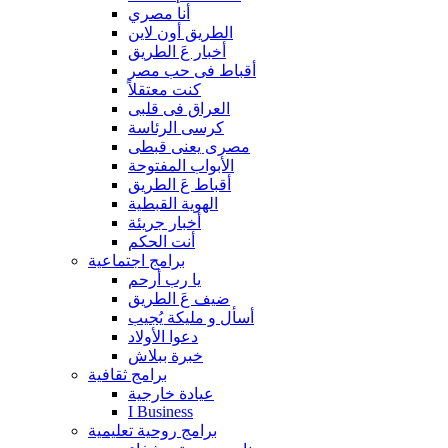
أنا مصري
الطريق أون لاين
أخبار عَ الطريق
أقباط فى حب مصر
كنت معتقلاً
العراق فى قلبى
كرسى الرئاسة
مصرى يعنى قبطى
الأبواب المفتوحة
أقباط عَ الطريق
الهوية القبطية
أخبار جريئة
أنت الحكم
برامج اجتماعية
يا رب أرحم
ضيف عَ الطريق
أسأل و مليكة يُجيب
دعوا الأولاد
خبرة ببلاش
برامج ثقافية
عيادة خارجية
I Business
برامج روحية تعليمية