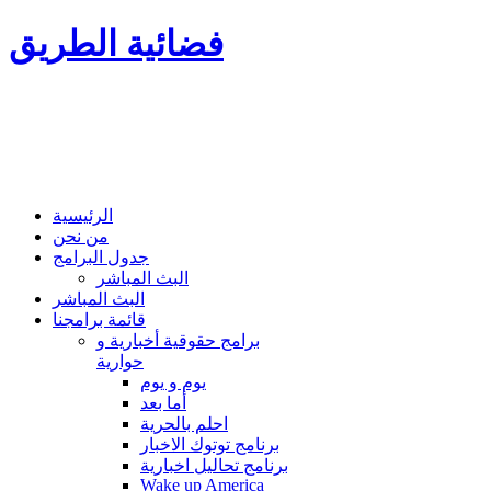
فضائية الطريق
الرئيسية
من نحن
جدول البرامج
البث المباشر
البث المباشر
قائمة برامجنا
برامج حقوقية أخبارية و
حوارية
يوم و يوم
أما بعد
احلم بالحرية
برنامج توتوك الاخبار
برنامج تحاليل اخبارية
Wake up America