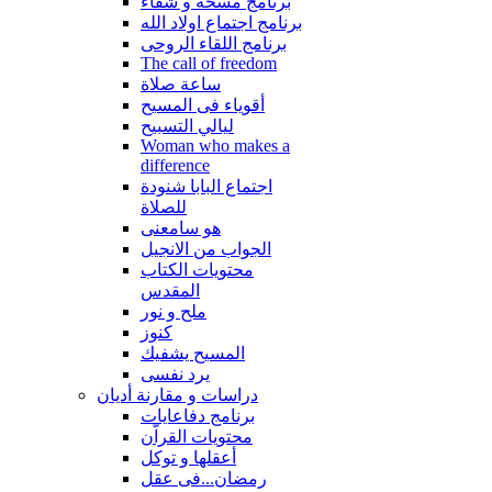
برنامج مسحة و شفاء
برنامج اجتماع اولاد الله
برنامج اللقاء الروحى
The call of freedom
ساعة صلاة
أقوياء فى المسيح
ليالي التسبيح
Woman who makes a
difference
اجتماع البابا شنودة
للصلاة
هو سامعنى
الجواب من الانجيل
محتويات الكتاب
المقدس
ملح و نور
كنوز
المسيح يشفيك
يرد نفسى
دراسات و مقارنة أديان
برنامج دفاعايات
محتويات القراّن
أعقلها و توكل
رمضان...فى عقل