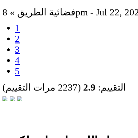
ية الطريق » 8pm - Jul 22, 2022
1
2
3
4
5
التقييم:
2.9
(2237 مرات التقييم)