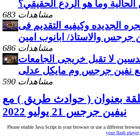
الحالية وما هو الردع الحقيقي؟
683 مشاهدات
لهجره الجديده وكيفيه التقديم فى
ن جرجس والاستاذ/ ابانوب امين
686 مشاهدات
مهندسين لا تقبل خريجى الجامعات
مع نفين جرجس وم مايكل عدلى
590 مشاهدات
حلقة بعنوان ( حوادث طريق ) مع
نيفين جرجس 21 يوليو 2022
Please enable Java Script in your browser or use a different browse
your flash player