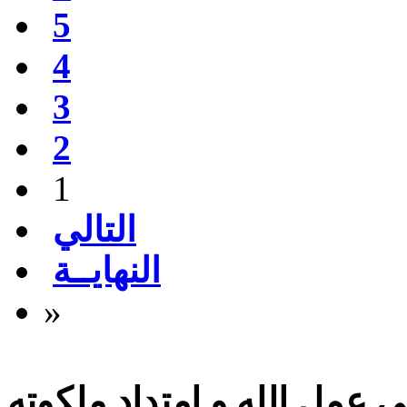
5
4
3
2
1
التالي
النهايــة
»
 عمل الله و امتداد ملكوته