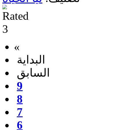
«
البداية
السابق
9
8
7
6