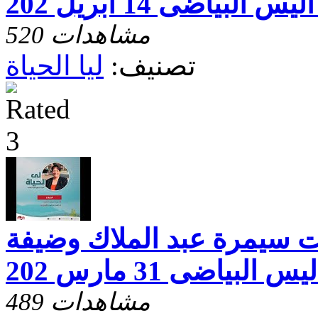
لبياضى 14 ابريل 202
520 مشاهدات
تصنيف:
ليا الحياة
خت سيمرة عبد الملاك وضيفة
لبياضى 31 مارس 202
489 مشاهدات