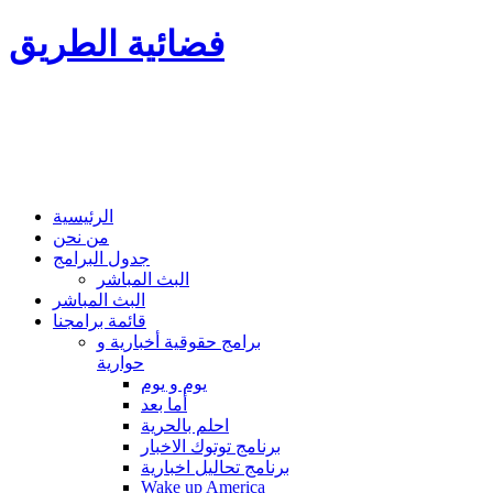
فضائية الطريق
الرئيسية
من نحن
جدول البرامج
البث المباشر
البث المباشر
قائمة برامجنا
برامج حقوقية أخبارية و
حوارية
يوم و يوم
أما بعد
احلم بالحرية
برنامج توتوك الاخبار
برنامج تحاليل اخبارية
Wake up America