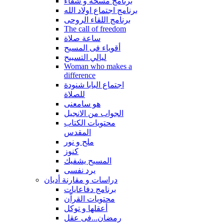
برنامج مسحة و شفاء
برنامج اجتماع اولاد الله
برنامج اللقاء الروحى
The call of freedom
ساعة صلاة
أقوياء فى المسيح
ليالي التسبيح
Woman who makes a
difference
اجتماع البابا شنودة
للصلاة
هو سامعنى
الجواب من الانجيل
محتويات الكتاب
المقدس
ملح و نور
كنوز
المسيح يشفيك
يرد نفسى
دراسات و مقارنة أديان
برنامج دفاعايات
محتويات القراّن
أعقلها و توكل
رمضان...فى عقل