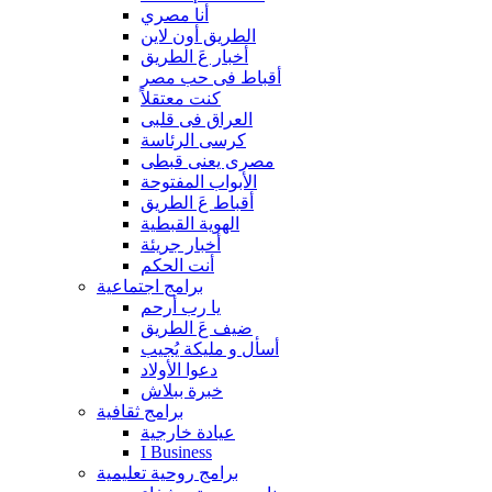
أنا مصري
الطريق أون لاين
أخبار عَ الطريق
أقباط فى حب مصر
كنت معتقلاً
العراق فى قلبى
كرسى الرئاسة
مصرى يعنى قبطى
الأبواب المفتوحة
أقباط عَ الطريق
الهوية القبطية
أخبار جريئة
أنت الحكم
برامج اجتماعية
يا رب أرحم
ضيف عَ الطريق
أسأل و مليكة يُجيب
دعوا الأولاد
خبرة ببلاش
برامج ثقافية
عيادة خارجية
I Business
برامج روحية تعليمية