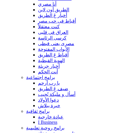
أنا مصري
الطريق أون لاين
أخبار عَ الطريق
أقباط فى حب مصر
كنت معتقلاً
العراق فى قلبى
كرسى الرئاسة
مصرى يعنى قبطى
الأبواب المفتوحة
أقباط عَ الطريق
الهوية القبطية
أخبار جريئة
أنت الحكم
برامج اجتماعية
يا رب أرحم
ضيف عَ الطريق
أسأل و مليكة يُجيب
دعوا الأولاد
خبرة ببلاش
برامج ثقافية
عيادة خارجية
I Business
برامج روحية تعليمية