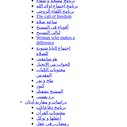
برنامج مسحة و شفاء
برنامج اجتماع اولاد الله
برنامج اللقاء الروحى
The call of freedom
ساعة صلاة
أقوياء فى المسيح
ليالي التسبيح
Woman who makes a
difference
اجتماع البابا شنودة
للصلاة
هو سامعنى
الجواب من الانجيل
محتويات الكتاب
المقدس
ملح و نور
كنوز
المسيح يشفيك
يرد نفسى
دراسات و مقارنة أديان
برنامج دفاعايات
محتويات القراّن
أعقلها و توكل
رمضان...فى عقل