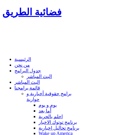
فضائية الطريق
الرئيسية
من نحن
جدول البرامج
البث المباشر
البث المباشر
قائمة برامجنا
برامج حقوقية أخبارية و
حوارية
يوم و يوم
أما بعد
احلم بالحرية
برنامج توتوك الاخبار
برنامج تحاليل اخبارية
Wake up America