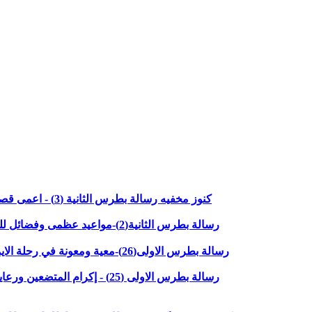
كنوز مخفيه رسالة بطرس الثانية (3) - اعمى قصير البصر -الاصحاح الاول الاعداد 8 -11)مع القاضي جميل ناصر
رسالة بطرس الثانية(2)-مواعيد عظمى وفضائل للحياة العملية-الاصحاح الاول الاعداد 4-7مع القاضي جميل ناصر
"رسالة بطرس الاولى(26)-معية ومعونة في رحلة الايمان - الاصحاح الخامس الاعداد 8-14"مع القاضي جميل ناصر
"رسالة بطرس الاولى (25) - إكرام المتضعين ورعايتهم - الاصحاح الخامس الاعداد 5- 7" مع القاضي جميل ناصر