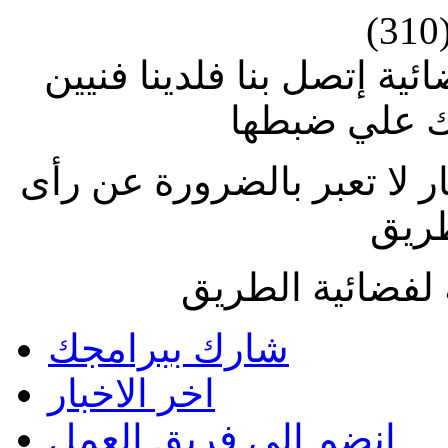
(310
ة إتصل بنا فلدينا فنيين
 علي ضبطها
ار لا تعبر بالضرورة عن رأى
طريق
لفضائية الطريق
شارك ببرامجك
اخر الاخبار
انضم الى فريق العمل