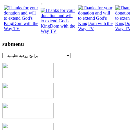
"
submenu